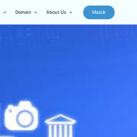
Masuk
r
Domain
About Us