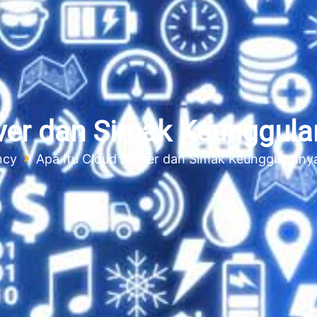
rver dan Simak Keunggula
ncy
Apa Itu Cloud Server dan Simak Keunggulannya