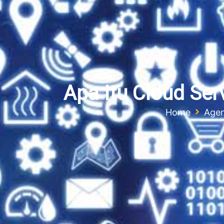
Apa Itu Cloud Se
Home
Age