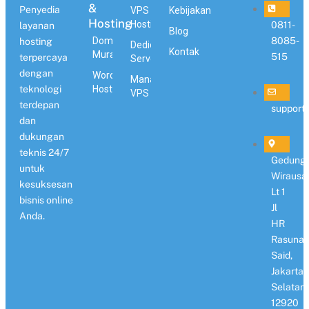
&
Penyedia
VPS
Kebijakan
Hosting
Hosting
0811-
layanan
Blog
Domain
8085-
hosting
Dedicated
Kontak
Murah
515
terpercaya
Server
dengan
WordPress
Managed
teknologi
Hosting
VPS
terdepan
support
dan
dukungan
teknis 24/7
Gedung
untuk
Wirausa
kesuksesan
Lt 1
bisnis online
Jl
Anda.
HR
Rasuna
Said,
Jakarta
Selatan
12920