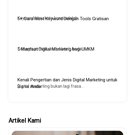
Keyword atau kata kunci adalah...
6+ Cara Riset Keyword Dengan Tools Gratisan
Sebagai pemilik usaha kecil, Anda...
5 Manfaat Digital Marketing bagi UMKM
Kenali Pengertian dan Jenis Digital Marketing untuk
Digital marketing bukan lagi frasa...
Bisnis Anda
Artikel Kami