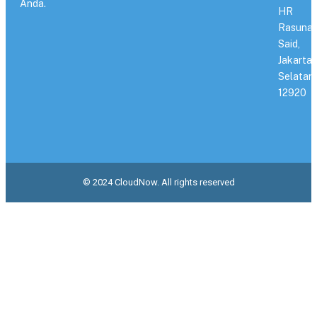
Anda.
HR
Rasuna
Said,
Jakarta
Selatan
12920
© 2024 CloudNow. All rights reserved