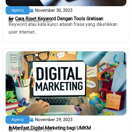
November 30, 2023
Agency
6+ Cara Riset Keyword Dengan Tools Gratisan
30 November, 2023
Keyword atau kata kunci adalah frasa yang diketikkan
user internet...
November 29, 2023
Agency
5 Manfaat Digital Marketing bagi UMKM
29 November, 2023