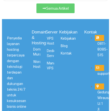
Semua Artikel
Domain
Server
Kebijakan
Kontak
&
Penyedia
VPS
Kebijakan
Hosting
Hosting
0811-
layanan
Blog
Domain
8085-
hosting
Dedicated
Kontak
Murah
515
terpercaya
Server
dengan
WordPress
Managed
teknologi
Hosting
VPS
terdepan
support
dan
dukungan
teknis 24/7
Gedung
untuk
Wirausa
kesuksesan
Lt 1
bisnis online
Jl