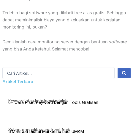
Terlebih bagi software yang dilabeli free alias gratis. Sehingga
dapat meminimalisir biaya yang dikeluarkan untuk kegiatan
monitoring ini, bukan?
Demikianlah cara monitoring server dengan bantuan
software
yang bisa Anda ketahui. Selamat mencoba!
Search
...
Artikel Terbaru
Keyword atau kata kunci adalah...
6+ Cara Riset Keyword Dengan Tools Gratisan
Sebagai pemilik usaha kecil, Anda...
5 Manfaat Digital Marketing bagi UMKM