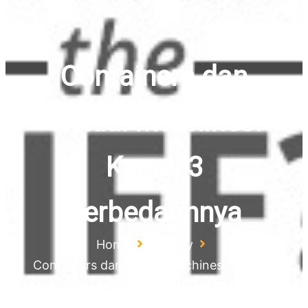
Containers dan
Virtual Machines:
Kenali 3
Perbedaannya
Home
Agency
Containers dan Virtual Machines: Kenali 3
Perbedaannya