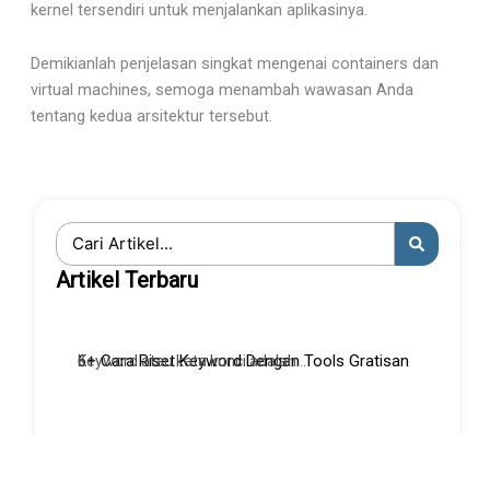
kernel tersendiri untuk menjalankan aplikasinya.
Demikianlah penjelasan singkat mengenai containers dan
virtual machines, semoga menambah wawasan Anda
tentang kedua arsitektur tersebut.
Search
...
Artikel Terbaru
6+ Cara Riset Keyword Dengan Tools Gratisan
Keyword atau kata kunci adalah...
5 Manfaat Digital Marketing bagi UMKM
Sebagai pemilik usaha kecil, Anda...