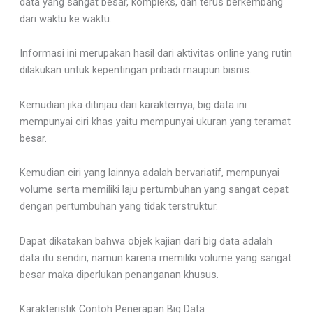
data yang sangat besar, kompleks, dan terus berkembang
dari waktu ke waktu.
Informasi ini merupakan hasil dari aktivitas online yang rutin
dilakukan untuk kepentingan pribadi maupun bisnis.
Kemudian jika ditinjau dari karakternya, big data ini
mempunyai ciri khas yaitu mempunyai ukuran yang teramat
besar.
Kemudian ciri yang lainnya adalah bervariatif, mempunyai
volume serta memiliki laju pertumbuhan yang sangat cepat
dengan pertumbuhan yang tidak terstruktur.
Dapat dikatakan bahwa objek kajian dari big data adalah
data itu sendiri, namun karena memiliki volume yang sangat
besar maka diperlukan penanganan khusus.
Karakteristik Contoh Penerapan Big Data