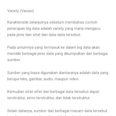
Variety (Variasi)
Karakteristik selanjutnya sebelum membahas contoh
penerapan big data adalah variety yang mana mengacu
pada jenis dan sifat dari data-data tersebut.
Pada umumnya yang termasuk ke dalam big data akan
memiliki berbagai jenis data yang dikumpulkan dari berbagai
sumber.
Sumber yang biasa digunakan diantaranya adalah data yang
berupa teks, gambar, audio, maupun video.
Kemudian sifat-sifat dari berbagai data tersebut dapat
terstruktur, semi-terstruktur, dan tidak terstruktur.
Selain datanya, sumber dari berbagai macam data tersebut