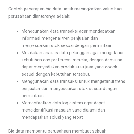
Contoh penerapan big data untuk meningkatkan value bagi
perusahaan diantaranya adalah:
Menggunakan data transaksi agar mendapatkan
informasi mengenai tren penjualan dan
menyesuaikan stok sesuai dengan permintaan.
Melakukan analisis data pelanggan agar mengetahui
kebutuhan dan preferensi mereka, dengan demikian
dapat menyediakan produk atau jasa yang cocok
sesuai dengan kebutuhan tersebut.
Menggunakan data transaksi untuk mengetahui trend
penjualan dan menyesuaikan stok sesuai dengan
permintaan.
Memanfaatkan data log sistem agar dapat
mengidentifikasi masalah yang dialami dan
mendapatkan solusi yang tepat.
Big data membantu perusahaan membuat sebuah