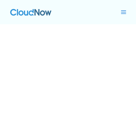
Skip
to
content