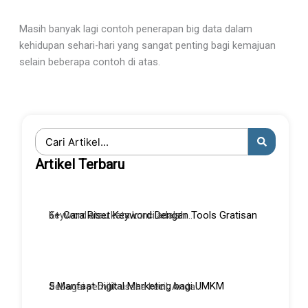
Masih banyak lagi contoh penerapan big data dalam
kehidupan sehari-hari yang sangat penting bagi kemajuan
selain beberapa contoh di atas.
Search
...
Artikel Terbaru
6+ Cara Riset Keyword Dengan Tools Gratisan
Keyword atau kata kunci adalah...
5 Manfaat Digital Marketing bagi UMKM
Sebagai pemilik usaha kecil, Anda...