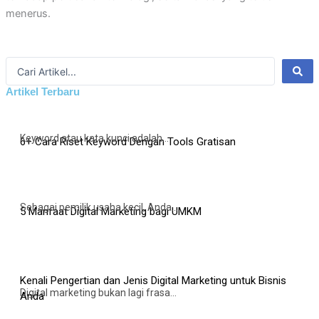
menerus.
Search
...
Artikel Terbaru
Keyword atau kata kunci adalah...
6+ Cara Riset Keyword Dengan Tools Gratisan
Sebagai pemilik usaha kecil, Anda...
5 Manfaat Digital Marketing bagi UMKM
Kenali Pengertian dan Jenis Digital Marketing untuk Bisnis
Digital marketing bukan lagi frasa...
Anda