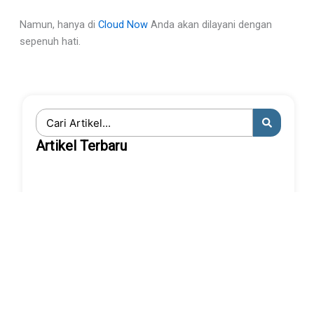
Namun, hanya di
Cloud Now
Anda akan dilayani dengan
sepenuh hati.
Search
...
Artikel Terbaru
6+ Cara Riset Keyword Dengan Tools Gratisan
Keyword atau kata kunci adalah...
5 Manfaat Digital Marketing bagi UMKM
Sebagai pemilik usaha kecil, Anda...