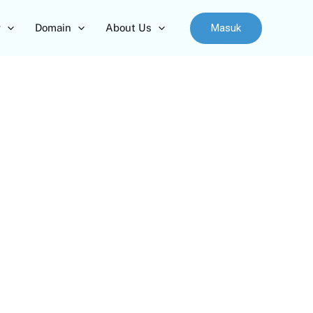
Masuk
r
Domain
About Us