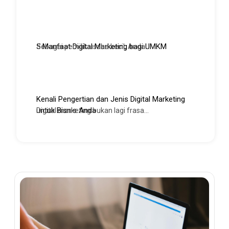
5 Manfaat Digital Marketing bagi UMKM
Sebagai pemilik usaha kecil, Anda...
Kenali Pengertian dan Jenis Digital Marketing
untuk Bisnis Anda
Digital marketing bukan lagi frasa...