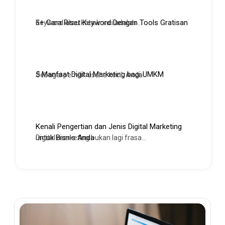
6+ Cara Riset Keyword Dengan Tools Gratisan
Keyword atau kata kunci adalah...
5 Manfaat Digital Marketing bagi UMKM
Sebagai pemilik usaha kecil, Anda...
Kenali Pengertian dan Jenis Digital Marketing
untuk Bisnis Anda
Digital marketing bukan lagi frasa...