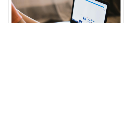
November 30, 2023
Agency
6+ Cara Riset Keyword Dengan Tools Gratisan
30 November, 2023
Keyword atau kata kunci adalah frasa yang
diketikkan user internet...