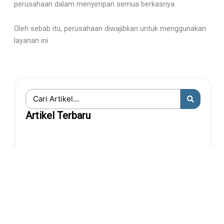
perusahaan dalam menyimpan semua berkasnya.
Oleh sebab itu, perusahaan diwajibkan untuk menggunakan
layanan ini.
Search
...
Artikel Terbaru
6+ Cara Riset Keyword Dengan Tools Gratisan
Keyword atau kata kunci adalah...
5 Manfaat Digital Marketing bagi UMKM
Sebagai pemilik usaha kecil, Anda...