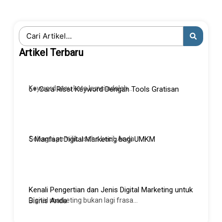
Search
...
Artikel Terbaru
Keyword atau kata kunci adalah...
6+ Cara Riset Keyword Dengan Tools Gratisan
Sebagai pemilik usaha kecil, Anda...
5 Manfaat Digital Marketing bagi UMKM
Kenali Pengertian dan Jenis Digital Marketing untuk
Digital marketing bukan lagi frasa...
Bisnis Anda