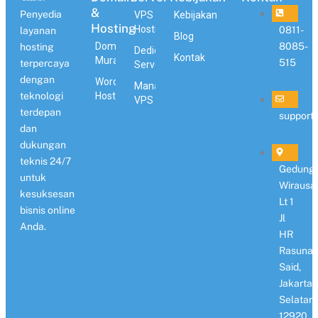
&
Penyedia
VPS
Kebijakan
Hosting
Hosting
0811-
layanan
Blog
Domain
8085-
hosting
Dedicated
Kontak
Murah
515
terpercaya
Server
dengan
WordPress
Managed
teknologi
Hosting
VPS
terdepan
support
dan
dukungan
teknis 24/7
Gedung
untuk
Wirausa
kesuksesan
Lt 1
bisnis online
Jl
Anda.
HR
Rasuna
Said,
Jakarta
Selatan
12920