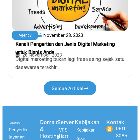
November 28, 2023
Agency
Kenali Pengertian dan Jenis Digital Marketing
untuk Bisnis Anda
28 November, 2023
Digital marketing bukan lagi frasa asing sejak satu
dasawarsa terakhir....
Semua Artikel
Domain
Server
Kebijakan
Kontak
&
0811-
Penyedia
VPS
Kebijakan
Hosting
8085-
Hosting
layanan
Blog