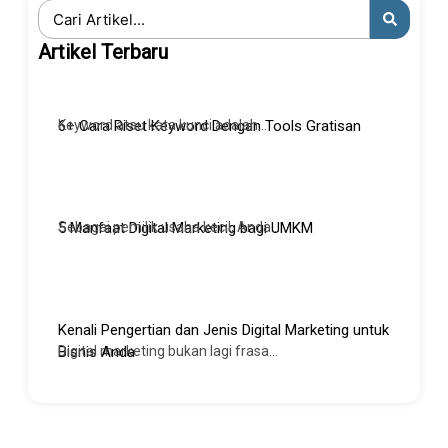
Search
...
Artikel Terbaru
Keyword atau kata kunci adalah...
6+ Cara Riset Keyword Dengan Tools Gratisan
Sebagai pemilik usaha kecil, Anda...
5 Manfaat Digital Marketing bagi UMKM
Kenali Pengertian dan Jenis Digital Marketing untuk
Digital marketing bukan lagi frasa...
Bisnis Anda