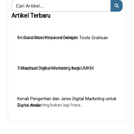
Search
...
Artikel Terbaru
Keyword atau kata kunci adalah...
6+ Cara Riset Keyword Dengan Tools Gratisan
Sebagai pemilik usaha kecil, Anda...
5 Manfaat Digital Marketing bagi UMKM
Kenali Pengertian dan Jenis Digital Marketing untuk
Digital marketing bukan lagi frasa...
Bisnis Anda