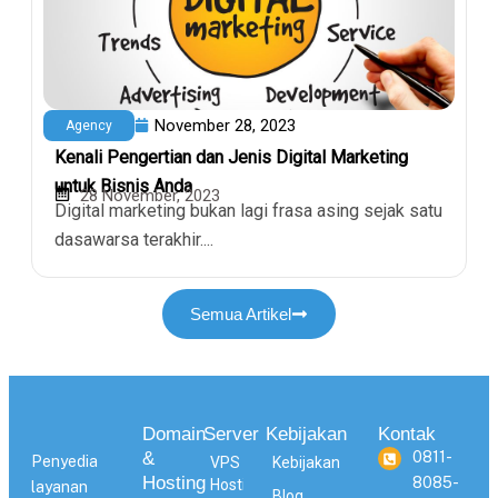
November 28, 2023
Agency
Kenali Pengertian dan Jenis Digital Marketing
untuk Bisnis Anda
28 November, 2023
Digital marketing bukan lagi frasa asing sejak satu
dasawarsa terakhir....
Semua Artikel
Domain
Server
Kebijakan
Kontak
&
0811-
Penyedia
VPS
Kebijakan
Hosting
8085-
Hosting
layanan
Blog