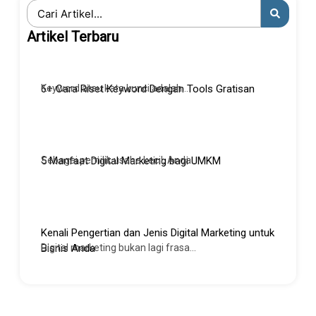
Search
...
Artikel Terbaru
Keyword atau kata kunci adalah...
6+ Cara Riset Keyword Dengan Tools Gratisan
Sebagai pemilik usaha kecil, Anda...
5 Manfaat Digital Marketing bagi UMKM
Kenali Pengertian dan Jenis Digital Marketing untuk
Digital marketing bukan lagi frasa...
Bisnis Anda