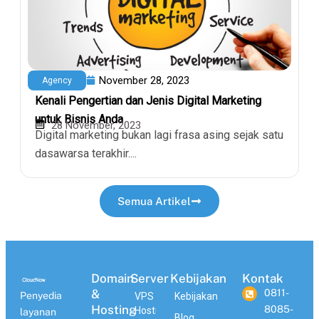
November 28, 2023
Agency
Kenali Pengertian dan Jenis Digital Marketing
untuk Bisnis Anda
28 November, 2023
Digital marketing bukan lagi frasa asing sejak satu
dasawarsa terakhir....
Semua Artikel
Domain
Server
Kebijakan
Kontak
&
0811-
Penyedia
VPS
Kebijakan
Hosting
8085-
Hosting
layanan
Blog