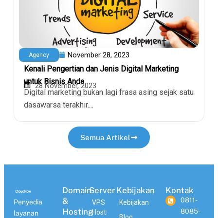
November 28, 2023
Agency
Kenali Pengertian dan Jenis Digital Marketing
untuk Bisnis Anda
28 November, 2023
Digital marketing bukan lagi frasa asing sejak satu
dasawarsa terakhir....
Semua Artikel
Domain
Server
Kebijakan
Kontak
&
0811-
Penyedia
VPS
Kebijakan
Hosting
8085-
Hosting
layanan
Blog