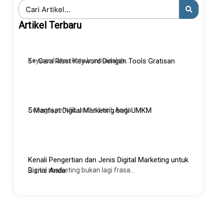
Search
...
Artikel Terbaru
Keyword atau kata kunci adalah...
6+ Cara Riset Keyword Dengan Tools Gratisan
Sebagai pemilik usaha kecil, Anda...
5 Manfaat Digital Marketing bagi UMKM
Kenali Pengertian dan Jenis Digital Marketing untuk
Digital marketing bukan lagi frasa...
Bisnis Anda