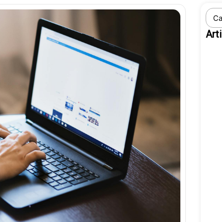
Sear
...
Art