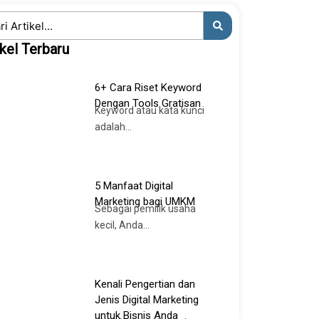
ch
ikel Terbaru
6+ Cara Riset Keyword
Dengan Tools Gratisan
Keyword atau kata kunci
adalah...
5 Manfaat Digital
Marketing bagi UMKM
Sebagai pemilik usaha
kecil, Anda...
Kenali Pengertian dan
Jenis Digital Marketing
untuk Bisnis Anda