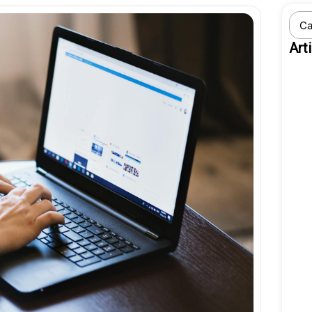
Sear
...
Art