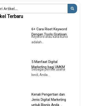
ch
ikel Terbaru
6+ Cara Riset Keyword
Dengan Tools Gratisan
Keyword atau kata kunci
adalah...
5 Manfaat Digital
Marketing bagi UMKM
Sebagai pemilik usaha
kecil, Anda...
Kenali Pengertian dan
Jenis Digital Marketing
untuk Bisnis Anda