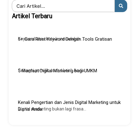
Search
...
Artikel Terbaru
Keyword atau kata kunci adalah...
6+ Cara Riset Keyword Dengan Tools Gratisan
Sebagai pemilik usaha kecil, Anda...
5 Manfaat Digital Marketing bagi UMKM
Kenali Pengertian dan Jenis Digital Marketing untuk
Digital marketing bukan lagi frasa...
Bisnis Anda