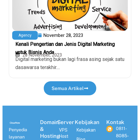
November 28, 2023
Agency
Kenali Pengertian dan Jenis Digital Marketing
untuk Bisnis Anda
28 November, 2023
Digital marketing bukan lagi frasa asing sejak satu
dasawarsa terakhir....
Semua Artikel
Domain
Server
Kebijakan
Kontak
&
0811-
Penyedia
VPS
Kebijakan
Hosting
8085-
Hosting
layanan
Blog