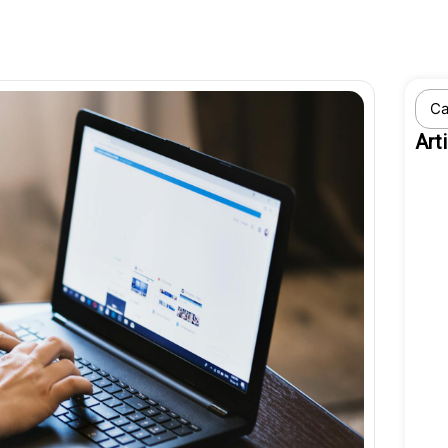
Sear
...
Art