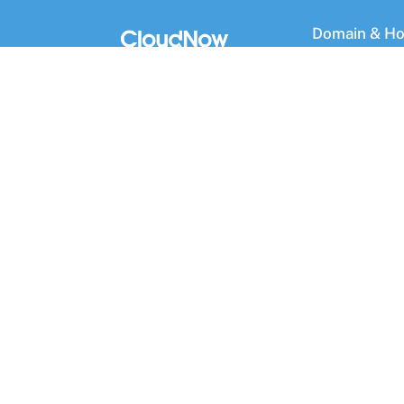
Domain & Ho
Domain Murah
Penyedia layanan hosting
WordPress Hos
terpercaya dengan teknologi
terdepan dan dukungan teknis
24/7 untuk kesuksesan bisnis
online Anda.