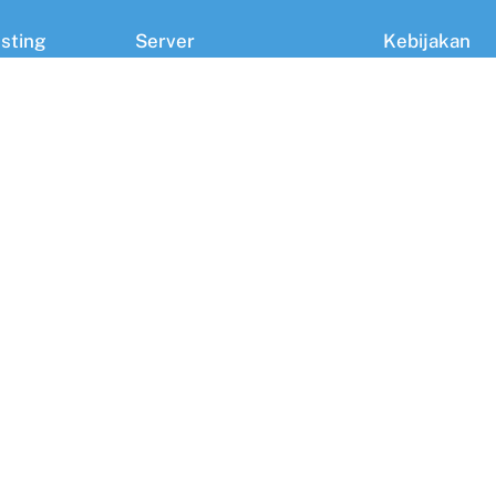
sting
Server
Kebijakan
VPS Hosting
Kebijakan
ting
Dedicated Server
Blog
Managed VPS
Kontak