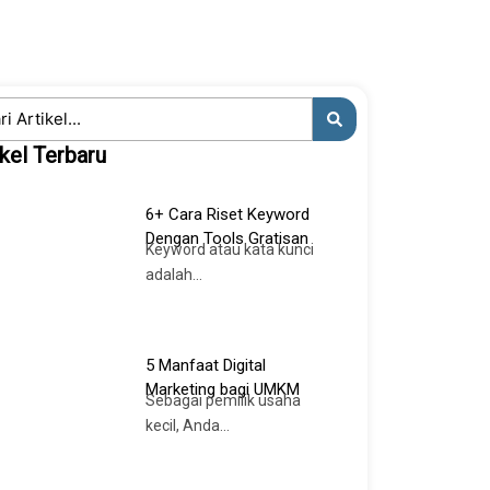
ch
ikel Terbaru
6+ Cara Riset Keyword
Dengan Tools Gratisan
Keyword atau kata kunci
adalah...
5 Manfaat Digital
Marketing bagi UMKM
Sebagai pemilik usaha
kecil, Anda...