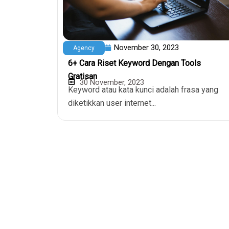
November 30, 2023
Agency
6+ Cara Riset Keyword Dengan Tools
Gratisan
30 November, 2023
Keyword atau kata kunci adalah frasa yang
diketikkan user internet...
Domain & Hos
Domain Murah
Penyedia layanan hosting