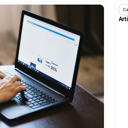
Sear
...
Art