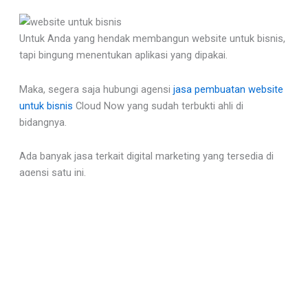
Untuk Anda yang hendak membangun website untuk bisnis,
tapi bingung menentukan aplikasi yang dipakai.
Maka, segera saja hubungi agensi
jasa pembuatan website
untuk bisnis
Cloud Now yang sudah terbukti ahli di
bidangnya.
Ada banyak jasa terkait digital marketing yang tersedia di
agensi satu ini.
Harga yang ditawarkan pun terjangkau. Soal hasil, Anda
tidak perlu khawatir karena
Cloud Now
selalu memberikan
pelayanan terbaik.